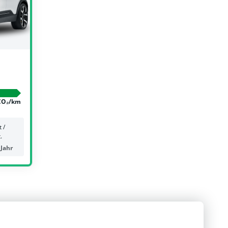
CO₂/km
 /
.
 Jahr