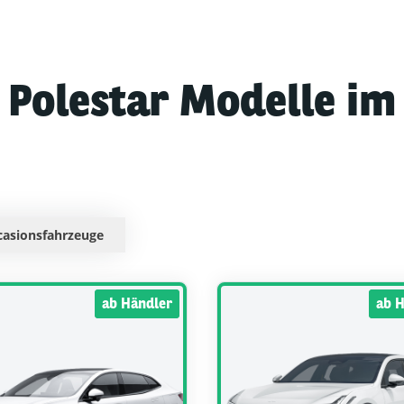
n
Polestar
Modelle im
casionsfahrzeuge
ab Händler
ab 