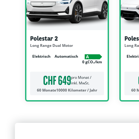
Polestar 2
Poles
Long Range Dual Motor
Long Ra
Elektrisch
Automatisch
Elektr
A
0 gCO₂/km
CHF 649
pro Monat /
inkl. MwSt.
60 Monate
10000 Kilometer / Jahr
60 