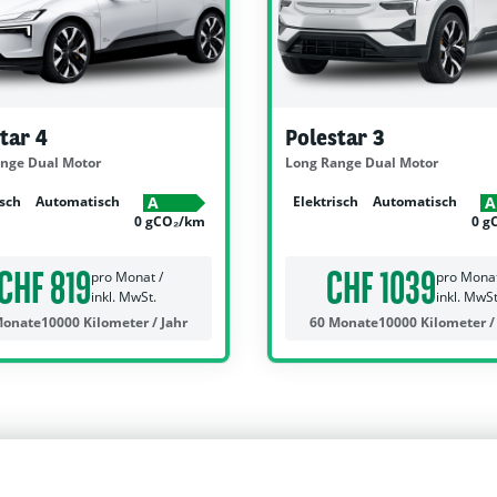
tar 4
Polestar 3
nge Dual Motor
Long Range Dual Motor
isch
Automatisch
Elektrisch
Automatisch
A
A
0 gCO₂/km
0 g
CHF 819
CHF 1039
pro Monat /
pro Monat
inkl. MwSt.
inkl. MwSt
Monate
10000 Kilometer / Jahr
60 Monate
10000 Kilometer /