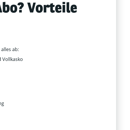
Abo? Vorteile
alles ab:
d Vollkasko
ng