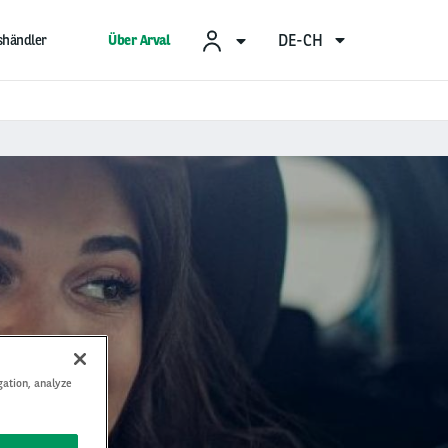
DE-CH
shändler
Über Arval
gation, analyze