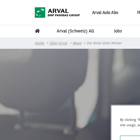
Direkt zum Inhalt
Arval Auto Abo
F
Arval (Schweiz) AG
Jobs
Home
Über Arval
News
Die Reise Geht Weiter
By clicking “
site usage, a