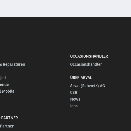
OCCASIONSHÄNDLER
 & Reparaturen
Occasionshändler
ÜBER ARVAL
all
sende
Arval (Schweiz) AG
l Mobile
CSR
News
Jobs
E-PARTNER
-Partner