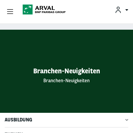
De
Fr
Arval Auto Abo
Direkt zum Inhalt
Flottenlösungen
Fahrer
Branchen-Neuigkeiten
Service-Partner
Branchen-Neuigkeiten
Occasionshändler
Über Arval
AUSBILDUNG