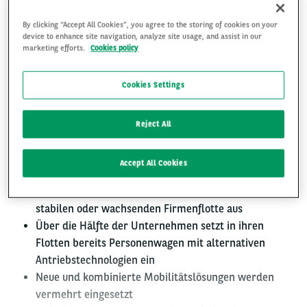
By clicking “Accept All Cookies”, you agree to the storing of cookies on your
Neue Mobilitätslösungen
device to enhance site navigation, analyze site usage, and assist in our
marketing efforts.
Cookies policy
und Telematik auf dem
Cookies Settings
Vormarsch
Firmenflotten in der Schweiz: Stabile Zuversicht
Reject All
trotz anhaltender Unsicherheiten
Accept All Cookies
9 von 10 Flottenmanager*innen gehen innerhalb
der nächsten drei Jahre von einer grössenmässig
stabilen oder wachsenden Firmenflotte aus
Über die Hälfte der Unternehmen setzt in ihren
Flotten bereits Personenwagen mit alternativen
Antriebstechnologien ein
Neue und kombinierte Mobilitätslösungen werden
vermehrt eingesetzt