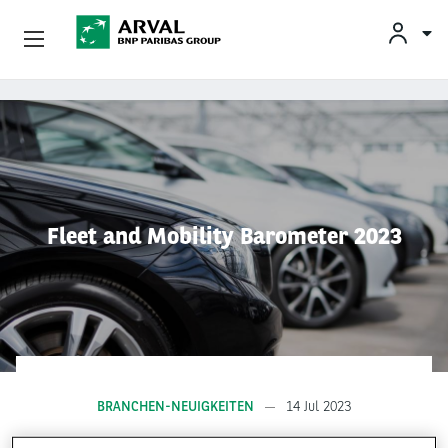
De
Fr
Arval Auto Abo
Direkt zum Inhalt
Flottenlösungen
Fahrer
Fleet and Mobility Barometer 2023
Service-Partner
Occasionshändler
Über Arval
BRANCHEN-NEUIGKEITEN
14 Jul 2023