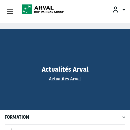
De
Fr
Arval Auto Abo
Aller au contenu principal
Solutions De Flotte
Conducteurs
Actualités Arval
Partenaires D'entretien
Actualités Arval
Concessionnaire D'occasion
À Propos D’Arval
FORMATION