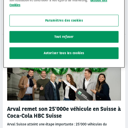
son utilisation et contribuer à nos efforts de marketing.
Gestion des
Baromètre des Flottes et de la Mobilité 2026 : Les gestionnaires de
Cookies
flottes suisses misent de plus en plus sur la mobilité électrique et les
véhicules d'occasion
Paramètres des cookies
Jeu 30/07/26
Tout refuser
ACTUALITÉS ARVAL
Autoriser tous les cookies
Arval remet son 25’000e véhicule en Suisse à
Coca-Cola HBC Suisse
Arval Suisse atteint une étape importante : 25’000 véhicules du