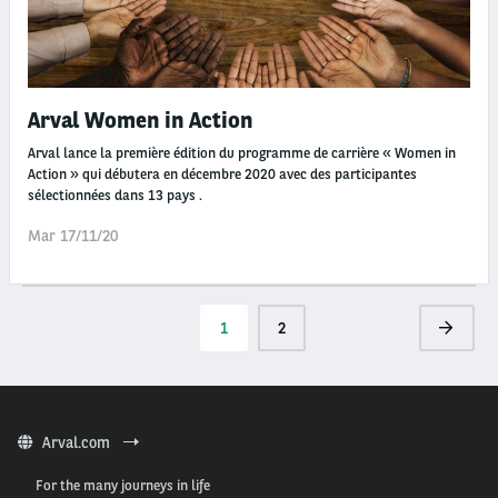
Arval Women in Action
Arval lance la première édition du programme de carrière « Women in
Action » qui débutera en décembre 2020 avec des participantes
sélectionnées dans 13 pays .
Mar 17/11/20
Pagination
Page
1
Page
2
Page
courante
suivante
Arval.com
For the many journeys in life